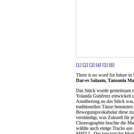
[1]
[2]
[3]
[4]
[5]
[6]
There is no word for future in
Dar-es Salaam, Tansania Ma
Das Stück wurde gemeinsam m
Yolanda Gutiérrez entwickelt 
Annäherung an das Stück war,
traditionellen Tänze benutzten
Bewegungsvokabular diese zu f
verständigt, was Zukunft für 
Choreographin brachte die M
wählte auch einige Tracks a
SHELL. Der tansanische Mod