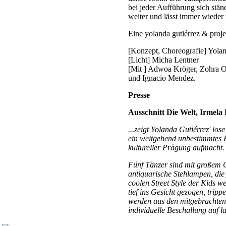
bei jeder Aufführung sich stän
weiter und lässt immer wieder 
Eine yolanda gutiérrez & proj
[Konzept, Choreografie] Yolan
[Licht] Micha Lentner
[Mit ] Adwoa Kröger, Zohra 
und Ignacio Mendez.
Presse
Ausschnitt Die Welt, Irmela
...zeigt Yolanda Gutiérrez' lo
ein weitgehend unbestimmtes F
kultureller Prägung aufmacht.
Fünf Tänzer sind mit großem G
antiquarische Stehlampen, die 
coolen Street Style der Kids w
tief ins Gesicht gezogen, trippe
werden aus den mitgebrachten
individuelle Beschallung auf lau