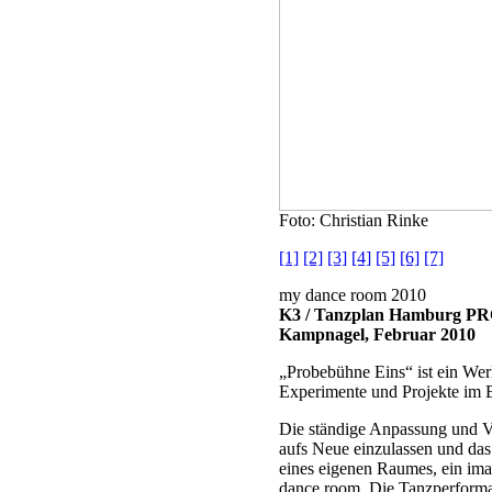
Foto: Christian Rinke
[1]
[2]
[3]
[4]
[5]
[6]
[7]
my dance room 2010
K3 / Tanzplan Hamburg 
Kampnagel, Februar 2010
„Probebühne Eins“ ist ein Wer
Experimente und Projekte im E
Die ständige Anpassung und V
aufs Neue einzulassen und da
eines eigenen Raumes, ein im
dance room. Die Tanzperforman