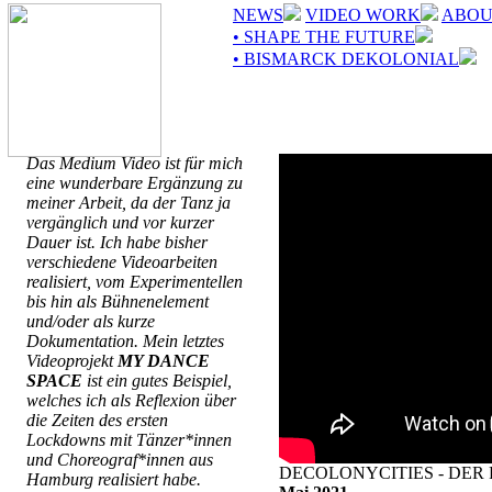
NEWS
VIDEO WORK
ABOU
• SHAPE THE FUTURE
• BISMARCK DEKOLONIAL
Das Medium Video ist für mich
eine wunderbare Ergänzung zu
meiner Arbeit, da der Tanz ja
vergänglich und vor kurzer
Dauer ist. Ich habe bisher
verschiedene Videoarbeiten
realisiert, vom Experimentellen
bis hin als Bühnenelement
und/oder als kurze
Dokumentation. Mein letztes
Videoprojekt
MY DANCE
SPACE
ist ein gutes Beispiel,
welches ich als Reflexion über
die Zeiten des ersten
Lockdowns mit Tänzer*innen
und Choreograf*innen aus
DECOLONYCITIES - DER 
Hamburg realisiert habe.